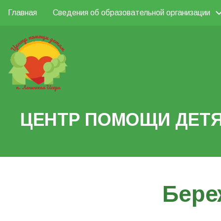
Перейти
Главная
Сведения об образовательной организации
Основная
к
Поиск
основному
навигация
содержанию
Search
ЦЕНТР ПОМОЩИ ДЕТЯ
Бере