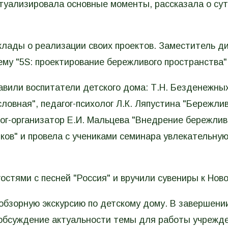
ктуализировала основные моменты, рассказала о су
клады о реализации своих проектов. Заместитель д
ему "5S: проектирование бережливого пространства"
вили воспитатели детского дома: Т.Н. Безденежны
словная", педагог-психолог Л.К. Ляпустина "Бережли
агог-организатор Е.И. Мальцева "Внедрение бережли
ков" и провела с учениками семинара увлекательну
остями с песней "Россия" и вручили сувениры к Ново
обзорную экскурсию по детскому дому. В завершени
 обсуждение актуальности темы для работы учрежде