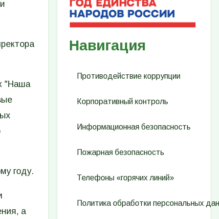
ти
Навигация
иректора
Противодействие коррупции
х "Наша
вые
Корпоративный контроль
вых
Информационная безопасность
ю
Пожарная безопасность
му году.
Телефоны «горячих линий»
и
Политика обработки персональных да
ния, а