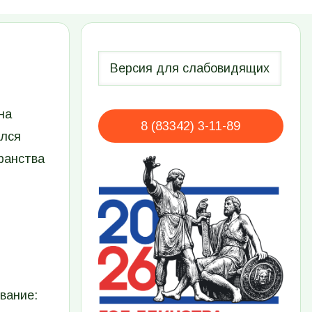
на
8 (83342) 3-11-89
ался
ранства
вание: