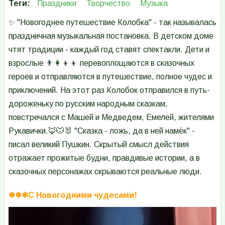
Теги
Праздники
Творчество
Музыка
✨ "Новогоднее путешествие Колобка" - так называлась
праздничная музыкальная постановка. В детском доме
чтят традиции - каждый год ставят спектакли. Дети и
взрослые 👨‍👩‍👦‍👦 перевоплощаются в сказочных
героев и отправляются в путешествие, полное чудес и
приключений. На этот раз Колобок отправился в путь-
дороженьку по русским народным сказкам,
повстречался с Машей и Медведем, Емелей, жителями
Рукавички.🦊🐭🐰 "Сказка - ложь, да в ней намёк" -
писал великий Пушкин. Скрытый смысл действия
отражает прожитые будни, правдивые истории, а в
сказочных персонажах скрываются реальные люди.
❄❄❄С Новогодними чудесами!