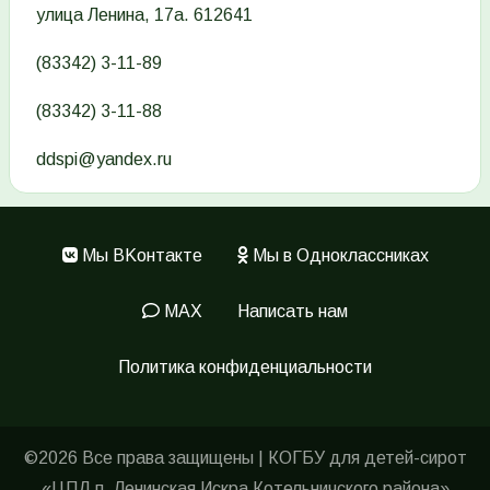
улица Ленина, 17а. 612641
(83342) 3-11-89
(83342) 3-11-88
ddspi@yandex.ru
Мы ВKонтакте
Мы в Одноклассниках
Меню
в
MAX
Написать нам
подвале
Политика конфиденциальности
©2026 Все права защищены | КОГБУ для детей-сирот
«ЦПД п. Ленинская Искра Котельничского района»