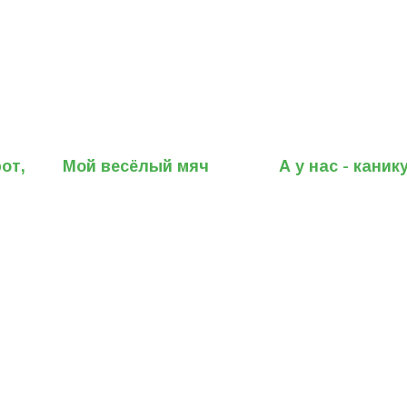
от,
Мой весёлый мяч
А у нас - каник