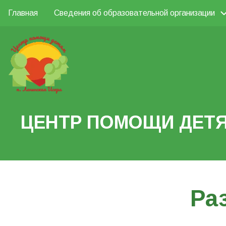
Перейти
Главная
Сведения об образовательной организации
Основная
к
Поиск
основному
навигация
содержанию
Search
ЦЕНТР ПОМОЩИ ДЕТЯ
Ра