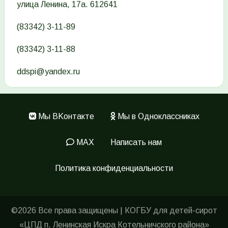
улица Ленина, 17а. 612641
(83342) 3-11-89
(83342) 3-11-88
ddspi@yandex.ru
Мы ВKонтакте
Мы в Одноклассниках
Меню
в
MAX
Написать нам
подвале
Политика конфиденциальности
©2026 Все права защищены | КОГБУ для детей-сирот
«ЦПД п. Ленинская Искра Котельничского района»