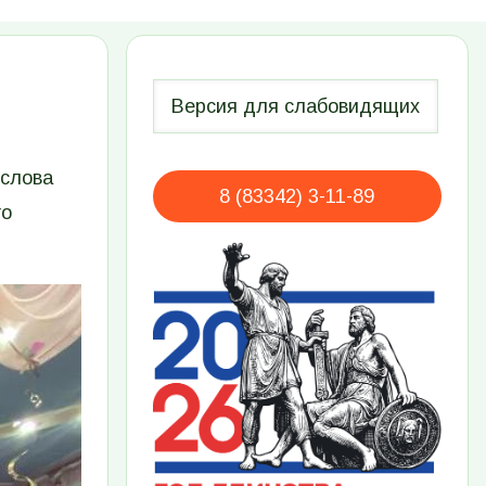
 слова
8 (83342) 3-11-89
го