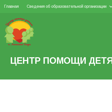
Перейти
Главная
Сведения об образовательной организации
Основная
к
Поиск
основному
навигация
содержанию
Search
ЦЕНТР ПОМОЩИ ДЕТЯ