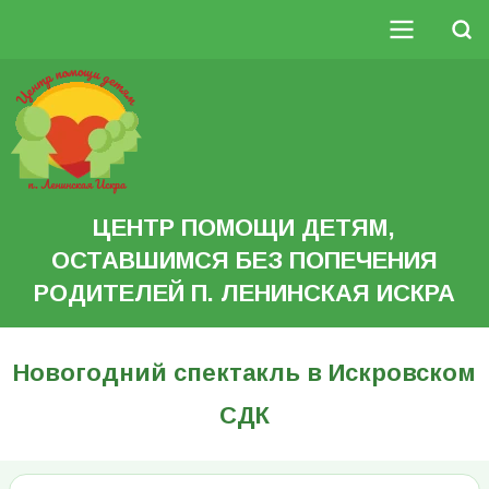
Перейти
к
Поиск
основному
Основная
содержанию
Search
навигация
ЦЕНТР ПОМОЩИ ДЕТЯМ,
ОСТАВШИМСЯ БЕЗ ПОПЕЧЕНИЯ
РОДИТЕЛЕЙ П. ЛЕНИНСКАЯ ИСКРА
Новогодний спектакль в Искровском
СДК