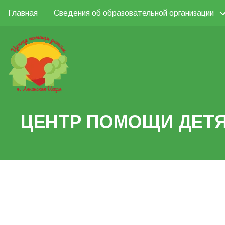
Перейти
Главная
Сведения об образовательной организации
Основная
к
Поиск
основному
навигация
содержанию
Search
ЦЕНТР ПОМОЩИ ДЕТЯ