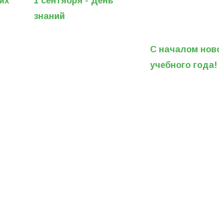
их
1 сентября - День
знаний
С началом нов
учебного года!