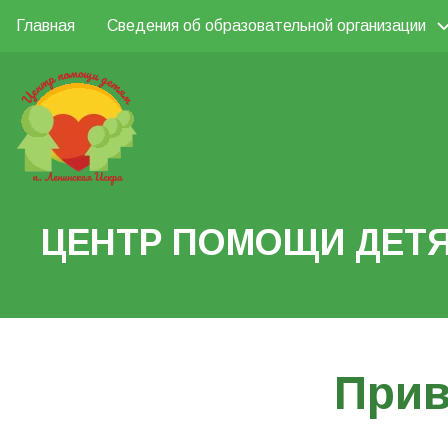
Перейти
Главная
Сведения об образовательной организации
Основная
к
Поиск
основному
навигация
содержанию
Search
ЦЕНТР ПОМОЩИ ДЕТЯ
Прив