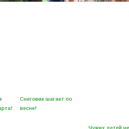
м
Снеговик шагает по
арта!
весне!
Чужих детей н