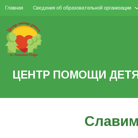
Перейти
Главная
Сведения об образовательной организации
Основная
к
Поиск
основному
навигация
содержанию
Search
ЦЕНТР ПОМОЩИ ДЕТЯ
Славим