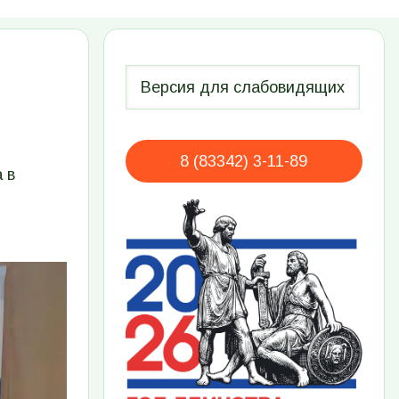
8 (83342) 3-11-89
 в