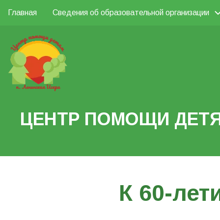
Перейти
Главная
Сведения об образовательной организации
Основная
к
Поиск
основному
навигация
содержанию
Search
ЦЕНТР ПОМОЩИ ДЕТЯ
К 60-лет