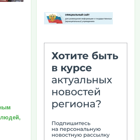
Изображение
ным
 людей,