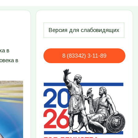
ка в
8 (83342) 3-11-89
овека в