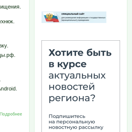
хищения.
Изображение
ухнюк.
вку.
ды.рф.
,
ndroid.
Подробнее
о
Поезд
Победы