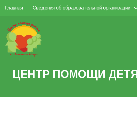
Перейти
Главная
Сведения об образовательной организации
Основная
к
Поиск
основному
навигация
содержанию
Search
ЦЕНТР ПОМОЩИ ДЕТЯ