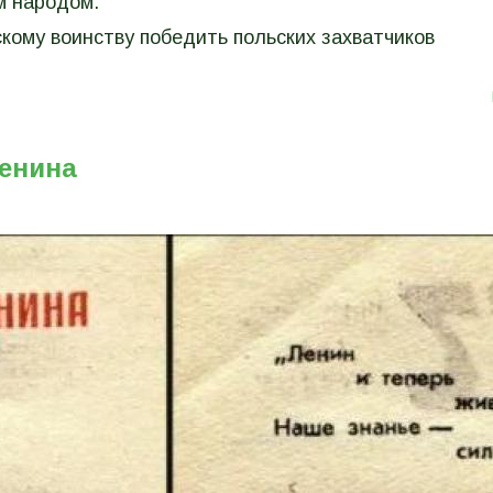
м народом.
кому воинству победить польских захватчиков
Ленина